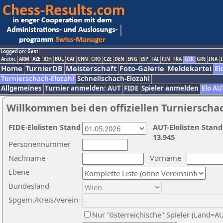
Logged on: Gast
Arabic
ARM
AZE
BIH
BUL
CAT
CHN
CRO
CZE
DEN
ENG
ESP
FAI
FIN
FRA
GER
GRE
INA
I
Home
TurnierDB
Meisterschaft
Foto-Galerie
Meldekartei
El
Turnierschach-Elozahl
Schnellschach-Elozahl
Allgemeines
Turnier anmelden: AUT
FIDE
Spieler anmelden
Elo AU
Willkommen bei den offiziellen Turnierscha
FIDE-Elolisten Stand
AUT-Elolisten Stand
13.945
Personennummer
Nachname
Vorname
Ebene
Bundesland
Spgem./Kreis/Verein
Nur "österreichische" Spieler (Land=A