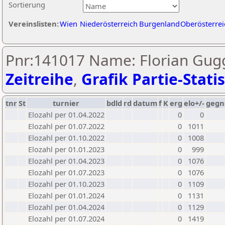
Sortierung
Vereinslisten:
Wien
Niederösterreich
Burgenland
Oberösterrei
Pnr:141017 Name: Florian Gug
Zeitreihe
,
Grafik Partie-Statis
tnr
St
turnier
bdld
rd
datum
f
K
erg
elo+/-
gegn
Elozahl per 01.04.2022
0
0
Elozahl per 01.07.2022
0
1011
Elozahl per 01.10.2022
0
1008
Elozahl per 01.01.2023
0
999
Elozahl per 01.04.2023
0
1076
Elozahl per 01.07.2023
0
1076
Elozahl per 01.10.2023
0
1109
Elozahl per 01.01.2024
0
1131
Elozahl per 01.04.2024
0
1129
Elozahl per 01.07.2024
0
1419