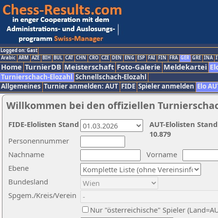
Logged on: Gast
Arabic
ARM
AZE
BIH
BUL
CAT
CHN
CRO
CZE
DEN
ENG
ESP
FAI
FIN
FRA
GER
GRE
INA
I
Home
TurnierDB
Meisterschaft
Foto-Galerie
Meldekartei
El
Turnierschach-Elozahl
Schnellschach-Elozahl
Allgemeines
Turnier anmelden: AUT
FIDE
Spieler anmelden
Elo AU
Willkommen bei den offiziellen Turnierscha
FIDE-Elolisten Stand
AUT-Elolisten Stand
10.879
Personennummer
Nachname
Vorname
Ebene
Bundesland
Spgem./Kreis/Verein
Nur "österreichische" Spieler (Land=A