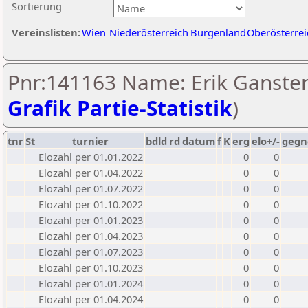
Sortierung
Vereinslisten:
Wien
Niederösterreich
Burgenland
Oberösterrei
Pnr:141163 Name: Erik Ganster
Grafik Partie-Statistik
)
tnr
St
turnier
bdld
rd
datum
f
K
erg
elo+/-
gegn
Elozahl per 01.01.2022
0
0
Elozahl per 01.04.2022
0
0
Elozahl per 01.07.2022
0
0
Elozahl per 01.10.2022
0
0
Elozahl per 01.01.2023
0
0
Elozahl per 01.04.2023
0
0
Elozahl per 01.07.2023
0
0
Elozahl per 01.10.2023
0
0
Elozahl per 01.01.2024
0
0
Elozahl per 01.04.2024
0
0