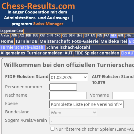
Logged on: Gast
Arabic
ARM
AZE
BIH
BUL
CAT
CHN
CRO
CZE
DEN
ENG
ESP
FAI
FIN
FRA
GER
GRE
INA
I
Home
TurnierDB
Meisterschaft
Foto-Galerie
Meldekartei
El
Turnierschach-Elozahl
Schnellschach-Elozahl
Allgemeines
Turnier anmelden: AUT
FIDE
Spieler anmelden
Elo AU
Willkommen bei den offiziellen Turnierscha
FIDE-Elolisten Stand
AUT-Elolisten Stand
10.879
Personennummer
Nachname
Vorname
Ebene
Bundesland
Spgem./Kreis/Verein
Nur "österreichische" Spieler (Land=A