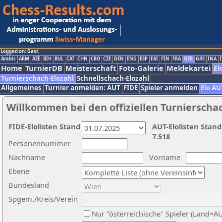
Logged on: Gast
Arabic
ARM
AZE
BIH
BUL
CAT
CHN
CRO
CZE
DEN
ENG
ESP
FAI
FIN
FRA
GER
GRE
INA
I
Home
TurnierDB
Meisterschaft
Foto-Galerie
Meldekartei
El
Turnierschach-Elozahl
Schnellschach-Elozahl
Allgemeines
Turnier anmelden: AUT
FIDE
Spieler anmelden
Elo AU
Willkommen bei den offiziellen Turnierscha
FIDE-Elolisten Stand
AUT-Elolisten Stand
7.518
Personennummer
Nachname
Vorname
Ebene
Bundesland
Spgem./Kreis/Verein
Nur "österreichische" Spieler (Land=A