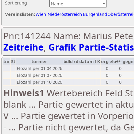
Sortierung
Vereinslisten:
Wien
Niederösterreich
Burgenland
Oberösterrei
Pnr:141244 Name: Marius Peter
Zeitreihe
,
Grafik Partie-Statis
tnr
St
turnier
bdld
rd
datum
f
K
erg
elo+/-
gegn
Elozahl per 01.04.2026
0
0
Elozahl per 01.07.2026
0
0
Elozahl per 01.10.2026
0
0
Hinweis1
Wertebereich Feld St 
blank ... Partie gewertet in akt
V ... Partie gewertet in Vorperi
- ... Partie nicht gewertet, da 