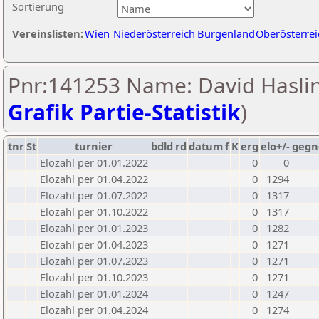
Sortierung
Vereinslisten:
Wien
Niederösterreich
Burgenland
Oberösterrei
Pnr:141253 Name: David Haslin
Grafik Partie-Statistik
)
tnr
St
turnier
bdld
rd
datum
f
K
erg
elo+/-
gegn
Elozahl per 01.01.2022
0
0
Elozahl per 01.04.2022
0
1294
Elozahl per 01.07.2022
0
1317
Elozahl per 01.10.2022
0
1317
Elozahl per 01.01.2023
0
1282
Elozahl per 01.04.2023
0
1271
Elozahl per 01.07.2023
0
1271
Elozahl per 01.10.2023
0
1271
Elozahl per 01.01.2024
0
1247
Elozahl per 01.04.2024
0
1274