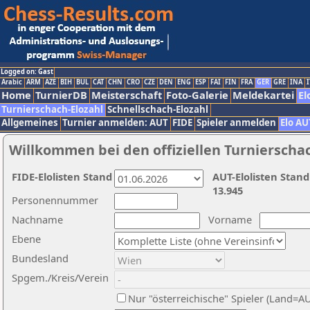
Logged on: Gast
Arabic
ARM
AZE
BIH
BUL
CAT
CHN
CRO
CZE
DEN
ENG
ESP
FAI
FIN
FRA
GER
GRE
INA
I
Home
TurnierDB
Meisterschaft
Foto-Galerie
Meldekartei
El
Turnierschach-Elozahl
Schnellschach-Elozahl
Allgemeines
Turnier anmelden: AUT
FIDE
Spieler anmelden
Elo AU
Willkommen bei den offiziellen Turnierscha
FIDE-Elolisten Stand
AUT-Elolisten Stand
13.945
Personennummer
Nachname
Vorname
Ebene
Bundesland
Spgem./Kreis/Verein
Nur "österreichische" Spieler (Land=A