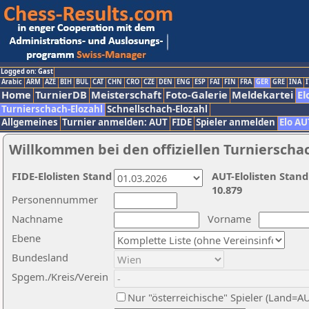
Logged on: Gast
Arabic
ARM
AZE
BIH
BUL
CAT
CHN
CRO
CZE
DEN
ENG
ESP
FAI
FIN
FRA
GER
GRE
INA
I
Home
TurnierDB
Meisterschaft
Foto-Galerie
Meldekartei
El
Turnierschach-Elozahl
Schnellschach-Elozahl
Allgemeines
Turnier anmelden: AUT
FIDE
Spieler anmelden
Elo AU
Willkommen bei den offiziellen Turnierscha
FIDE-Elolisten Stand
AUT-Elolisten Stand
10.879
Personennummer
Nachname
Vorname
Ebene
Bundesland
Spgem./Kreis/Verein
Nur "österreichische" Spieler (Land=A