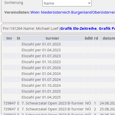
Sortierung
Vereinslisten:
Wien
Niederösterreich
Burgenland
Oberösterrei
Pnr:141264 Name: Michael Luef (
Grafik Elo-Zeitreihe
,
Grafik Pa
tnr
St
turnier
bdld
rd
datum
Elozahl per 01.01.2023
Elozahl per 01.04.2023
Elozahl per 01.07.2023
Elozahl per 01.10.2023
Elozahl per 01.01.2024
Elozahl per 01.04.2024
Elozahl per 01.07.2024
Elozahl per 01.10.2024
Elozahl per 01.01.2025
Elozahl per 01.04.2025
729847
E
7. Schwarzatal Open 2023 B-Turnier
NÖ
1
24.08.20
729847
E
7. Schwarzatal Open 2023 B-Turnier
NÖ
2
25.08.20
729847
E
7. Schwarzatal Open 2023 B-Turnier
NÖ
3
26.08.20