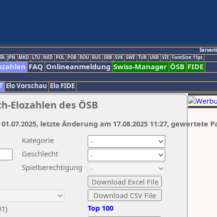
Servert
TA
JPN
MKD
LTU
NED
POL
POR
ROU
RUS
SRB
SVK
SWE
TUR
UKR
VIE
FontSize:11pt
ozahlen
FAQ
Onlineanmeldung
Swiss-Manager
ÖSB
FIDE
T
Elo Vorschau
Elo FIDE
ch-Elozahlen des ÖSB
 01.07.2025, letzte Änderung am 17.08.2025 11:27, gewertete P
Kategorie
Geschlecht
Spielberechtigung
Top 100
UT)