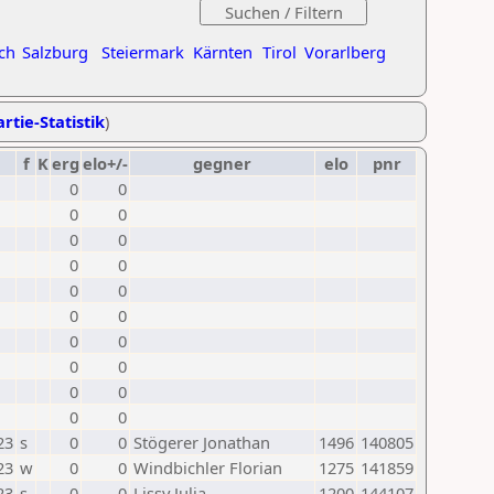
ch
Salzburg
Steiermark
Kärnten
Tirol
Vorarlberg
rtie-Statistik
)
f
K
erg
elo+/-
gegner
elo
pnr
0
0
0
0
0
0
0
0
0
0
0
0
0
0
0
0
0
0
0
0
23
s
0
0
Stögerer Jonathan
1496
140805
23
w
0
0
Windbichler Florian
1275
141859
23
s
0
0
Lissy Julia
1200
144107