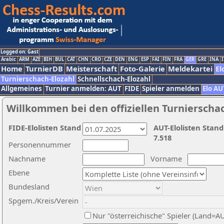
Logged on: Gast
Arabic
ARM
AZE
BIH
BUL
CAT
CHN
CRO
CZE
DEN
ENG
ESP
FAI
FIN
FRA
GER
GRE
INA
I
Home
TurnierDB
Meisterschaft
Foto-Galerie
Meldekartei
El
Turnierschach-Elozahl
Schnellschach-Elozahl
Allgemeines
Turnier anmelden: AUT
FIDE
Spieler anmelden
Elo AU
Willkommen bei den offiziellen Turnierscha
FIDE-Elolisten Stand
AUT-Elolisten Stand
7.518
Personennummer
Nachname
Vorname
Ebene
Bundesland
Spgem./Kreis/Verein
Nur "österreichische" Spieler (Land=A