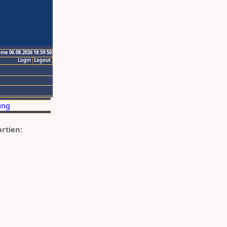
ime 06.08.2026 18:59:50
Login
Logout
artien: