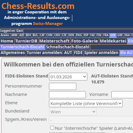
Logged on: Gast
Arabic
ARM
AZE
BIH
BUL
CAT
CHN
CRO
CZE
DEN
ENG
ESP
FAI
FIN
FRA
GER
GRE
INA
I
Home
TurnierDB
Meisterschaft
Foto-Galerie
Meldekartei
El
Turnierschach-Elozahl
Schnellschach-Elozahl
Allgemeines
Turnier anmelden: AUT
FIDE
Spieler anmelden
Elo AU
Willkommen bei den offiziellen Turnierscha
FIDE-Elolisten Stand
AUT-Elolisten Stand
10.879
Personennummer
Nachname
Vorname
Ebene
Bundesland
Spgem./Kreis/Verein
Nur "österreichische" Spieler (Land=A