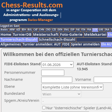
Logged on: Gast
Arabic
ARM
AZE
BIH
BUL
CAT
CHN
CRO
CZE
DEN
ENG
ESP
FAI
FIN
FRA
GER
GRE
INA
I
Home
TurnierDB
Meisterschaft
Foto-Galerie
Meldekartei
El
Turnierschach-Elozahl
Schnellschach-Elozahl
Allgemeines
Turnier anmelden: AUT
FIDE
Spieler anmelden
Elo AU
Willkommen bei den offiziellen Turnierscha
FIDE-Elolisten Stand
AUT-Elolisten Stand
13.945
Personennummer
Nachname
Vorname
Ebene
Bundesland
Spgem./Kreis/Verein
Nur "österreichische" Spieler (Land=A