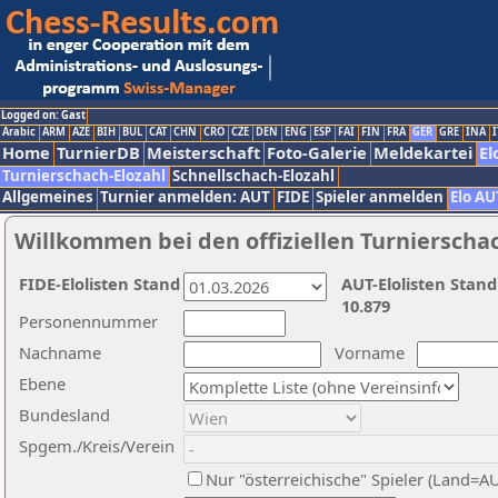
Logged on: Gast
Arabic
ARM
AZE
BIH
BUL
CAT
CHN
CRO
CZE
DEN
ENG
ESP
FAI
FIN
FRA
GER
GRE
INA
I
Home
TurnierDB
Meisterschaft
Foto-Galerie
Meldekartei
El
Turnierschach-Elozahl
Schnellschach-Elozahl
Allgemeines
Turnier anmelden: AUT
FIDE
Spieler anmelden
Elo AU
Willkommen bei den offiziellen Turnierscha
FIDE-Elolisten Stand
AUT-Elolisten Stand
10.879
Personennummer
Nachname
Vorname
Ebene
Bundesland
Spgem./Kreis/Verein
Nur "österreichische" Spieler (Land=A