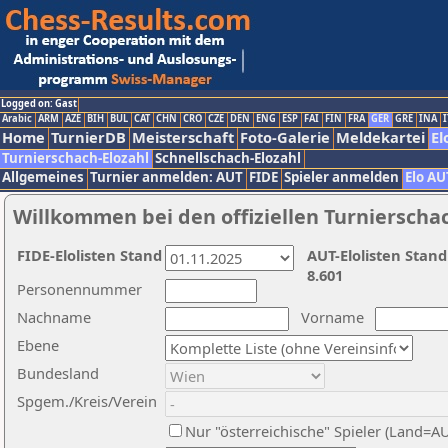
Logged on: Gast
Arabic
ARM
AZE
BIH
BUL
CAT
CHN
CRO
CZE
DEN
ENG
ESP
FAI
FIN
FRA
GER
GRE
INA
I
Home
TurnierDB
Meisterschaft
Foto-Galerie
Meldekartei
El
Turnierschach-Elozahl
Schnellschach-Elozahl
Allgemeines
Turnier anmelden: AUT
FIDE
Spieler anmelden
Elo AU
Willkommen bei den offiziellen Turnierscha
FIDE-Elolisten Stand
AUT-Elolisten Stand
8.601
Personennummer
Nachname
Vorname
Ebene
Bundesland
Spgem./Kreis/Verein
Nur "österreichische" Spieler (Land=A