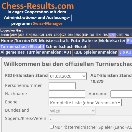
Logged on: Gast
Arabic
ARM
AZE
BIH
BUL
CAT
CHN
CRO
CZE
DEN
ENG
ESP
FAI
FIN
FRA
GER
GRE
INA
I
Home
TurnierDB
Meisterschaft
Foto-Galerie
Meldekartei
El
Turnierschach-Elozahl
Schnellschach-Elozahl
Allgemeines
Turnier anmelden: AUT
FIDE
Spieler anmelden
Elo AU
Willkommen bei den offiziellen Turnierscha
FIDE-Elolisten Stand
AUT-Elolisten Stand
10.879
Personennummer
Nachname
Vorname
Ebene
Bundesland
Spgem./Kreis/Verein
Nur "österreichische" Spieler (Land=A