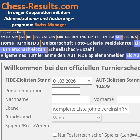
Logged on: Gast
Arabic
ARM
AZE
BIH
BUL
CAT
CHN
CRO
CZE
DEN
ENG
ESP
FAI
FIN
FRA
GER
GRE
INA
I
Home
TurnierDB
Meisterschaft
Foto-Galerie
Meldekartei
El
Turnierschach-Elozahl
Schnellschach-Elozahl
Allgemeines
Turnier anmelden: AUT
FIDE
Spieler anmelden
Elo AU
Willkommen bei den offiziellen Turnierscha
FIDE-Elolisten Stand
AUT-Elolisten Stand
10.879
Personennummer
Nachname
Vorname
Ebene
Bundesland
Spgem./Kreis/Verein
Nur "österreichische" Spieler (Land=A