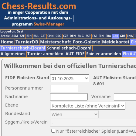
Logged on: Gast
Arabic
ARM
AZE
BIH
BUL
CAT
CHN
CRO
CZE
DEN
ENG
ESP
FAI
FIN
FRA
GER
GRE
INA
I
Home
TurnierDB
Meisterschaft
Foto-Galerie
Meldekartei
El
Turnierschach-Elozahl
Schnellschach-Elozahl
Allgemeines
Turnier anmelden: AUT
FIDE
Spieler anmelden
Elo AU
Willkommen bei den offiziellen Turnierscha
FIDE-Elolisten Stand
AUT-Elolisten Stand
8.601
Personennummer
Nachname
Vorname
Ebene
Bundesland
Spgem./Kreis/Verein
Nur "österreichische" Spieler (Land=A