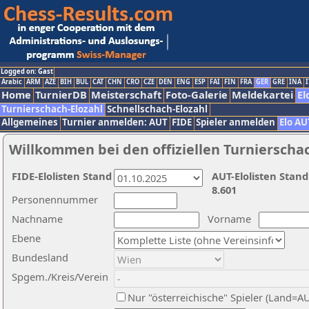
Logged on: Gast
Arabic
ARM
AZE
BIH
BUL
CAT
CHN
CRO
CZE
DEN
ENG
ESP
FAI
FIN
FRA
GER
GRE
INA
I
Home
TurnierDB
Meisterschaft
Foto-Galerie
Meldekartei
El
Turnierschach-Elozahl
Schnellschach-Elozahl
Allgemeines
Turnier anmelden: AUT
FIDE
Spieler anmelden
Elo AU
Willkommen bei den offiziellen Turnierscha
FIDE-Elolisten Stand
AUT-Elolisten Stand
8.601
Personennummer
Nachname
Vorname
Ebene
Bundesland
Spgem./Kreis/Verein
Nur "österreichische" Spieler (Land=A