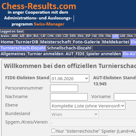
Logged on: Gast
Arabic
ARM
AZE
BIH
BUL
CAT
CHN
CRO
CZE
DEN
ENG
ESP
FAI
FIN
FRA
GER
GRE
INA
I
Home
TurnierDB
Meisterschaft
Foto-Galerie
Meldekartei
El
Turnierschach-Elozahl
Schnellschach-Elozahl
Allgemeines
Turnier anmelden: AUT
FIDE
Spieler anmelden
Elo AU
Willkommen bei den offiziellen Turnierscha
FIDE-Elolisten Stand
AUT-Elolisten Stand
13.945
Personennummer
Nachname
Vorname
Ebene
Bundesland
Spgem./Kreis/Verein
Nur "österreichische" Spieler (Land=A