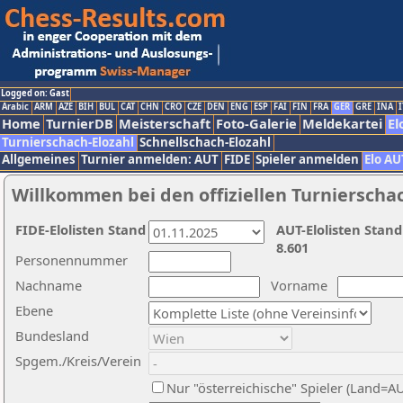
Logged on: Gast
Arabic
ARM
AZE
BIH
BUL
CAT
CHN
CRO
CZE
DEN
ENG
ESP
FAI
FIN
FRA
GER
GRE
INA
I
Home
TurnierDB
Meisterschaft
Foto-Galerie
Meldekartei
El
Turnierschach-Elozahl
Schnellschach-Elozahl
Allgemeines
Turnier anmelden: AUT
FIDE
Spieler anmelden
Elo AU
Willkommen bei den offiziellen Turnierscha
FIDE-Elolisten Stand
AUT-Elolisten Stand
8.601
Personennummer
Nachname
Vorname
Ebene
Bundesland
Spgem./Kreis/Verein
Nur "österreichische" Spieler (Land=A