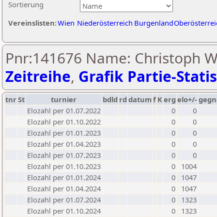
Sortierung
Vereinslisten:
Wien
Niederösterreich
Burgenland
Oberösterrei
Pnr:141676 Name: Christoph Wi
Zeitreihe
,
Grafik Partie-Statis
tnr
St
turnier
bdld
rd
datum
f
K
erg
elo+/-
gegn
Elozahl per 01.07.2022
0
0
Elozahl per 01.10.2022
0
0
Elozahl per 01.01.2023
0
0
Elozahl per 01.04.2023
0
0
Elozahl per 01.07.2023
0
0
Elozahl per 01.10.2023
0
1004
Elozahl per 01.01.2024
0
1047
Elozahl per 01.04.2024
0
1047
Elozahl per 01.07.2024
0
1323
Elozahl per 01.10.2024
0
1323