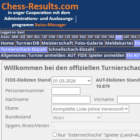
Logged on: Gast
Arabic
ARM
AZE
BIH
BUL
CAT
CHN
CRO
CZE
DEN
ENG
ESP
FAI
FIN
FRA
GER
GRE
INA
I
Home
TurnierDB
Meisterschaft
Foto-Galerie
Meldekartei
El
Turnierschach-Elozahl
Schnellschach-Elozahl
Allgemeines
Turnier anmelden: AUT
FIDE
Spieler anmelden
Elo AU
Willkommen bei den offiziellen Turnierscha
FIDE-Elolisten Stand
AUT-Elolisten Stand
10.879
Personennummer
Nachname
Vorname
Ebene
Bundesland
Spgem./Kreis/Verein
Nur "österreichische" Spieler (Land=A