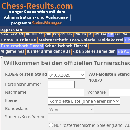
Logged on: Gast
Arabic
ARM
AZE
BIH
BUL
CAT
CHN
CRO
CZE
DEN
ENG
ESP
FAI
FIN
FRA
GER
GRE
INA
I
Home
TurnierDB
Meisterschaft
Foto-Galerie
Meldekartei
El
Turnierschach-Elozahl
Schnellschach-Elozahl
Allgemeines
Turnier anmelden: AUT
FIDE
Spieler anmelden
Elo AU
Willkommen bei den offiziellen Turnierscha
FIDE-Elolisten Stand
AUT-Elolisten Stand
10.879
Personennummer
Nachname
Vorname
Ebene
Bundesland
Spgem./Kreis/Verein
Nur "österreichische" Spieler (Land=A