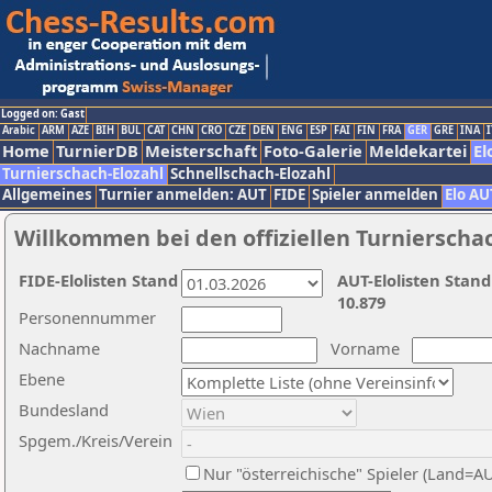
Logged on: Gast
Arabic
ARM
AZE
BIH
BUL
CAT
CHN
CRO
CZE
DEN
ENG
ESP
FAI
FIN
FRA
GER
GRE
INA
I
Home
TurnierDB
Meisterschaft
Foto-Galerie
Meldekartei
El
Turnierschach-Elozahl
Schnellschach-Elozahl
Allgemeines
Turnier anmelden: AUT
FIDE
Spieler anmelden
Elo AU
Willkommen bei den offiziellen Turnierscha
FIDE-Elolisten Stand
AUT-Elolisten Stand
10.879
Personennummer
Nachname
Vorname
Ebene
Bundesland
Spgem./Kreis/Verein
Nur "österreichische" Spieler (Land=A