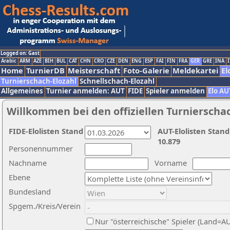
Logged on: Gast
Arabic
ARM
AZE
BIH
BUL
CAT
CHN
CRO
CZE
DEN
ENG
ESP
FAI
FIN
FRA
GER
GRE
INA
I
Home
TurnierDB
Meisterschaft
Foto-Galerie
Meldekartei
El
Turnierschach-Elozahl
Schnellschach-Elozahl
Allgemeines
Turnier anmelden: AUT
FIDE
Spieler anmelden
Elo AU
Willkommen bei den offiziellen Turnierscha
FIDE-Elolisten Stand
AUT-Elolisten Stand
10.879
Personennummer
Nachname
Vorname
Ebene
Bundesland
Spgem./Kreis/Verein
Nur "österreichische" Spieler (Land=A