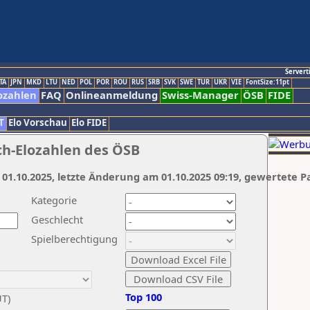
Servert
TA
JPN
MKD
LTU
NED
POL
POR
ROU
RUS
SRB
SVK
SWE
TUR
UKR
VIE
FontSize:11pt
ozahlen
FAQ
Onlineanmeldung
Swiss-Manager
ÖSB
FIDE
T
Elo Vorschau
Elo FIDE
ch-Elozahlen des ÖSB
 01.10.2025, letzte Änderung am 01.10.2025 09:19, gewertete P
Kategorie
Geschlecht
Spielberechtigung
Top 100
UT)