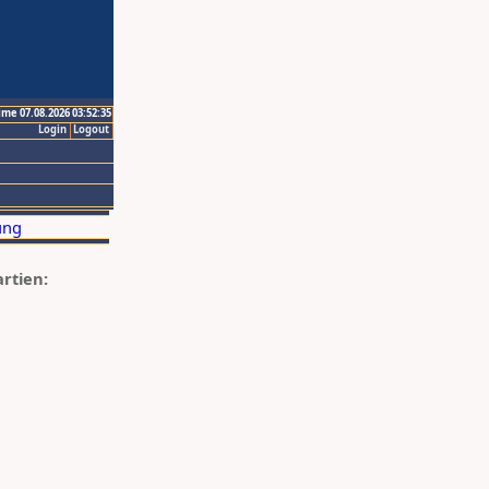
ime 07.08.2026 03:52:35
Login
Logout
artien: