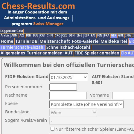
Logged on: Gast
Arabic
ARM
AZE
BIH
BUL
CAT
CHN
CRO
CZE
DEN
ENG
ESP
FAI
FIN
FRA
GER
GRE
INA
I
Home
TurnierDB
Meisterschaft
Foto-Galerie
Meldekartei
El
Turnierschach-Elozahl
Schnellschach-Elozahl
Allgemeines
Turnier anmelden: AUT
FIDE
Spieler anmelden
Elo AU
Willkommen bei den offiziellen Turnierscha
FIDE-Elolisten Stand
AUT-Elolisten Stand
8.601
Personennummer
Nachname
Vorname
Ebene
Bundesland
Spgem./Kreis/Verein
Nur "österreichische" Spieler (Land=A