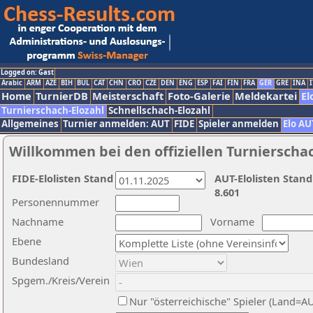
Logged on: Gast
Arabic
ARM
AZE
BIH
BUL
CAT
CHN
CRO
CZE
DEN
ENG
ESP
FAI
FIN
FRA
GER
GRE
INA
I
Home
TurnierDB
Meisterschaft
Foto-Galerie
Meldekartei
El
Turnierschach-Elozahl
Schnellschach-Elozahl
Allgemeines
Turnier anmelden: AUT
FIDE
Spieler anmelden
Elo AU
Willkommen bei den offiziellen Turnierscha
FIDE-Elolisten Stand
AUT-Elolisten Stand
8.601
Personennummer
Nachname
Vorname
Ebene
Bundesland
Spgem./Kreis/Verein
Nur "österreichische" Spieler (Land=A