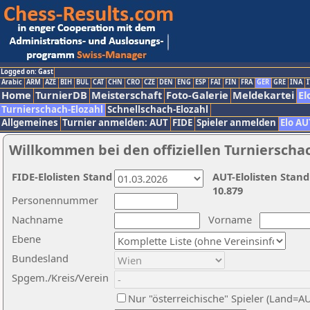
Logged on: Gast
Arabic
ARM
AZE
BIH
BUL
CAT
CHN
CRO
CZE
DEN
ENG
ESP
FAI
FIN
FRA
GER
GRE
INA
I
Home
TurnierDB
Meisterschaft
Foto-Galerie
Meldekartei
El
Turnierschach-Elozahl
Schnellschach-Elozahl
Allgemeines
Turnier anmelden: AUT
FIDE
Spieler anmelden
Elo AU
Willkommen bei den offiziellen Turnierscha
FIDE-Elolisten Stand
AUT-Elolisten Stand
10.879
Personennummer
Nachname
Vorname
Ebene
Bundesland
Spgem./Kreis/Verein
Nur "österreichische" Spieler (Land=A