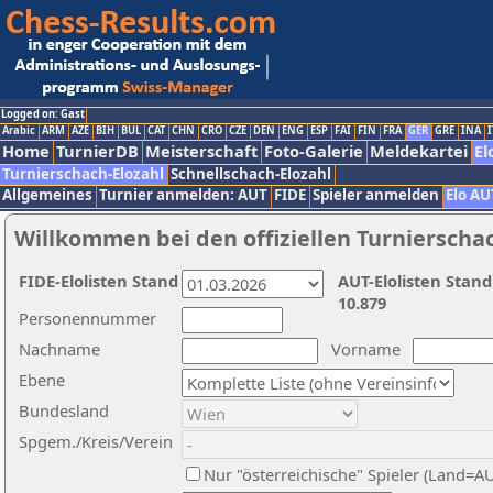
Logged on: Gast
Arabic
ARM
AZE
BIH
BUL
CAT
CHN
CRO
CZE
DEN
ENG
ESP
FAI
FIN
FRA
GER
GRE
INA
I
Home
TurnierDB
Meisterschaft
Foto-Galerie
Meldekartei
El
Turnierschach-Elozahl
Schnellschach-Elozahl
Allgemeines
Turnier anmelden: AUT
FIDE
Spieler anmelden
Elo AU
Willkommen bei den offiziellen Turnierscha
FIDE-Elolisten Stand
AUT-Elolisten Stand
10.879
Personennummer
Nachname
Vorname
Ebene
Bundesland
Spgem./Kreis/Verein
Nur "österreichische" Spieler (Land=A