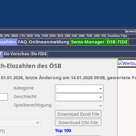
Servert
TA
JPN
MKD
LTU
NED
POL
POR
ROU
RUS
SRB
SVK
SWE
TUR
UKR
VIE
FontSize:11pt
ozahlen
FAQ
Onlineanmeldung
Swiss-Manager
ÖSB
FIDE
T
Elo Vorschau
Elo FIDE
ch-Elozahlen des ÖSB
 01.01.2026, letzte Änderung am 14.01.2026 09:08, gewertete P
Kategorie
Geschlecht
Spielberechtigung
Top 100
UT)