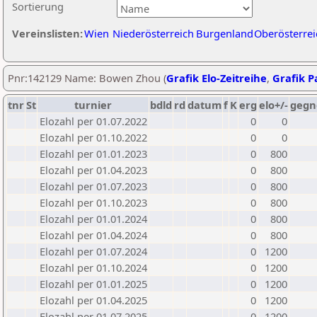
Sortierung
Vereinslisten:
Wien
Niederösterreich
Burgenland
Oberösterrei
Pnr:142129 Name: Bowen Zhou (
Grafik Elo-Zeitreihe
,
Grafik Pa
tnr
St
turnier
bdld
rd
datum
f
K
erg
elo+/-
gegn
Elozahl per 01.07.2022
0
0
Elozahl per 01.10.2022
0
0
Elozahl per 01.01.2023
0
800
Elozahl per 01.04.2023
0
800
Elozahl per 01.07.2023
0
800
Elozahl per 01.10.2023
0
800
Elozahl per 01.01.2024
0
800
Elozahl per 01.04.2024
0
800
Elozahl per 01.07.2024
0
1200
Elozahl per 01.10.2024
0
1200
Elozahl per 01.01.2025
0
1200
Elozahl per 01.04.2025
0
1200
Elozahl per 01.07.2025
0
1200