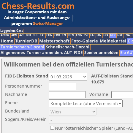
Logged on: Gast
Arabic
ARM
AZE
BIH
BUL
CAT
CHN
CRO
CZE
DEN
ENG
ESP
FAI
FIN
FRA
GER
GRE
INA
I
Home
TurnierDB
Meisterschaft
Foto-Galerie
Meldekartei
El
Turnierschach-Elozahl
Schnellschach-Elozahl
Allgemeines
Turnier anmelden: AUT
FIDE
Spieler anmelden
Elo AU
Willkommen bei den offiziellen Turnierscha
FIDE-Elolisten Stand
AUT-Elolisten Stand
10.879
Personennummer
Nachname
Vorname
Ebene
Bundesland
Spgem./Kreis/Verein
Nur "österreichische" Spieler (Land=A