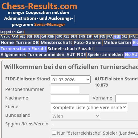
Logged on: Gast
Arabic
ARM
AZE
BIH
BUL
CAT
CHN
CRO
CZE
DEN
ENG
ESP
FAI
FIN
FRA
GER
GRE
INA
I
Home
TurnierDB
Meisterschaft
Foto-Galerie
Meldekartei
El
Turnierschach-Elozahl
Schnellschach-Elozahl
Allgemeines
Turnier anmelden: AUT
FIDE
Spieler anmelden
Elo AU
Willkommen bei den offiziellen Turnierscha
FIDE-Elolisten Stand
AUT-Elolisten Stand
10.879
Personennummer
Nachname
Vorname
Ebene
Bundesland
Spgem./Kreis/Verein
Nur "österreichische" Spieler (Land=A