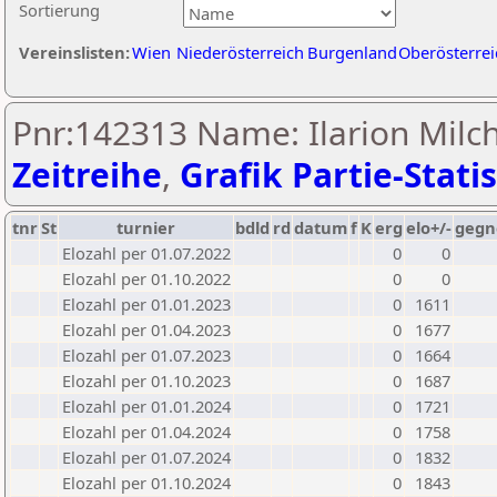
Sortierung
Vereinslisten:
Wien
Niederösterreich
Burgenland
Oberösterrei
Pnr:142313 Name: Ilarion Milc
Zeitreihe
,
Grafik Partie-Statis
tnr
St
turnier
bdld
rd
datum
f
K
erg
elo+/-
gegn
Elozahl per 01.07.2022
0
0
Elozahl per 01.10.2022
0
0
Elozahl per 01.01.2023
0
1611
Elozahl per 01.04.2023
0
1677
Elozahl per 01.07.2023
0
1664
Elozahl per 01.10.2023
0
1687
Elozahl per 01.01.2024
0
1721
Elozahl per 01.04.2024
0
1758
Elozahl per 01.07.2024
0
1832
Elozahl per 01.10.2024
0
1843