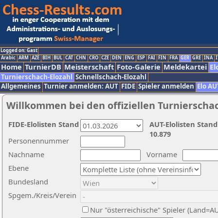
Logged on: Gast
Arabic
ARM
AZE
BIH
BUL
CAT
CHN
CRO
CZE
DEN
ENG
ESP
FAI
FIN
FRA
GER
GRE
INA
I
Home
TurnierDB
Meisterschaft
Foto-Galerie
Meldekartei
El
Turnierschach-Elozahl
Schnellschach-Elozahl
Allgemeines
Turnier anmelden: AUT
FIDE
Spieler anmelden
Elo AU
Willkommen bei den offiziellen Turnierscha
FIDE-Elolisten Stand
AUT-Elolisten Stand
10.879
Personennummer
Nachname
Vorname
Ebene
Bundesland
Spgem./Kreis/Verein
Nur "österreichische" Spieler (Land=A