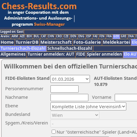
Logged on: Gast
Arabic
ARM
AZE
BIH
BUL
CAT
CHN
CRO
CZE
DEN
ENG
ESP
FAI
FIN
FRA
GER
GRE
INA
I
Home
TurnierDB
Meisterschaft
Foto-Galerie
Meldekartei
El
Turnierschach-Elozahl
Schnellschach-Elozahl
Allgemeines
Turnier anmelden: AUT
FIDE
Spieler anmelden
Elo AU
Willkommen bei den offiziellen Turnierscha
FIDE-Elolisten Stand
AUT-Elolisten Stand
10.879
Personennummer
Nachname
Vorname
Ebene
Bundesland
Spgem./Kreis/Verein
Nur "österreichische" Spieler (Land=A