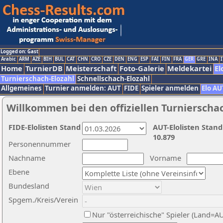
Logged on: Gast
Arabic
ARM
AZE
BIH
BUL
CAT
CHN
CRO
CZE
DEN
ENG
ESP
FAI
FIN
FRA
GER
GRE
INA
I
Home
TurnierDB
Meisterschaft
Foto-Galerie
Meldekartei
El
Turnierschach-Elozahl
Schnellschach-Elozahl
Allgemeines
Turnier anmelden: AUT
FIDE
Spieler anmelden
Elo AU
Willkommen bei den offiziellen Turnierscha
FIDE-Elolisten Stand
AUT-Elolisten Stand
10.879
Personennummer
Nachname
Vorname
Ebene
Bundesland
Spgem./Kreis/Verein
Nur "österreichische" Spieler (Land=A