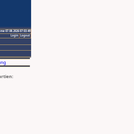
ime 07.08.2026 07:03:49
Login
Logout
artien: