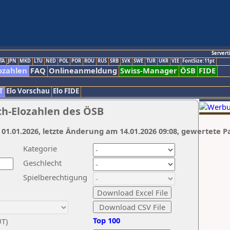
Servert
TA
JPN
MKD
LTU
NED
POL
POR
ROU
RUS
SRB
SVK
SWE
TUR
UKR
VIE
FontSize:11pt
ozahlen
FAQ
Onlineanmeldung
Swiss-Manager
ÖSB
FIDE
T
Elo Vorschau
Elo FIDE
ch-Elozahlen des ÖSB
 01.01.2026, letzte Änderung am 14.01.2026 09:08, gewertete P
Kategorie
Geschlecht
Spielberechtigung
Top 100
UT)