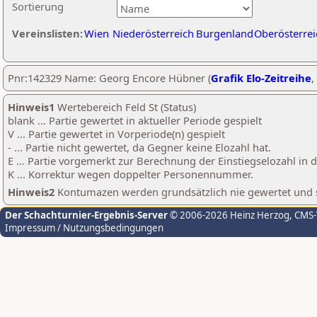
Sortierung
Vereinslisten:
Wien
Niederösterreich
Burgenland
Oberösterrei
Pnr:142329 Name: Georg Encore Hübner (
Grafik Elo-Zeitreihe
,
Hinweis1
Wertebereich Feld St (Status)
blank ... Partie gewertet in aktueller Periode gespielt
V ... Partie gewertet in Vorperiode(n) gespielt
- ... Partie nicht gewertet, da Gegner keine Elozahl hat.
E ... Partie vorgemerkt zur Berechnung der Einstiegselozahl in
K ... Korrektur wegen doppelter Personennummer.
Hinweis2
Kontumazen werden grundsätzlich nie gewertet und sin
Der Schachturnier-Ergebnis-Server
© 2006-2026 Heinz Herzog
, CMS
Impressum / Nutzungsbedingungen