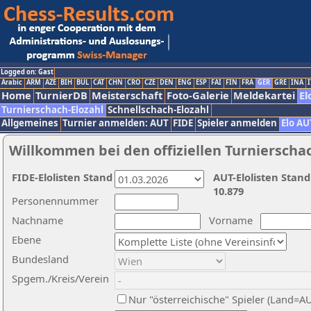
Logged on: Gast
Arabic
ARM
AZE
BIH
BUL
CAT
CHN
CRO
CZE
DEN
ENG
ESP
FAI
FIN
FRA
GER
GRE
INA
I
Home
TurnierDB
Meisterschaft
Foto-Galerie
Meldekartei
El
Turnierschach-Elozahl
Schnellschach-Elozahl
Allgemeines
Turnier anmelden: AUT
FIDE
Spieler anmelden
Elo AU
Willkommen bei den offiziellen Turnierscha
FIDE-Elolisten Stand
AUT-Elolisten Stand
10.879
Personennummer
Nachname
Vorname
Ebene
Bundesland
Spgem./Kreis/Verein
Nur "österreichische" Spieler (Land=A