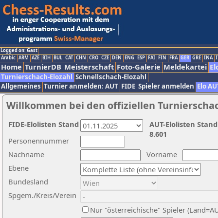
Logged on: Gast
Arabic
ARM
AZE
BIH
BUL
CAT
CHN
CRO
CZE
DEN
ENG
ESP
FAI
FIN
FRA
GER
GRE
INA
I
Home
TurnierDB
Meisterschaft
Foto-Galerie
Meldekartei
El
Turnierschach-Elozahl
Schnellschach-Elozahl
Allgemeines
Turnier anmelden: AUT
FIDE
Spieler anmelden
Elo AU
Willkommen bei den offiziellen Turnierscha
FIDE-Elolisten Stand
AUT-Elolisten Stand
8.601
Personennummer
Nachname
Vorname
Ebene
Bundesland
Spgem./Kreis/Verein
Nur "österreichische" Spieler (Land=A