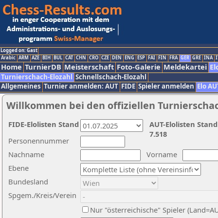
Logged on: Gast
Arabic
ARM
AZE
BIH
BUL
CAT
CHN
CRO
CZE
DEN
ENG
ESP
FAI
FIN
FRA
GER
GRE
INA
I
Home
TurnierDB
Meisterschaft
Foto-Galerie
Meldekartei
El
Turnierschach-Elozahl
Schnellschach-Elozahl
Allgemeines
Turnier anmelden: AUT
FIDE
Spieler anmelden
Elo AU
Willkommen bei den offiziellen Turnierscha
FIDE-Elolisten Stand
AUT-Elolisten Stand
7.518
Personennummer
Nachname
Vorname
Ebene
Bundesland
Spgem./Kreis/Verein
Nur "österreichische" Spieler (Land=A