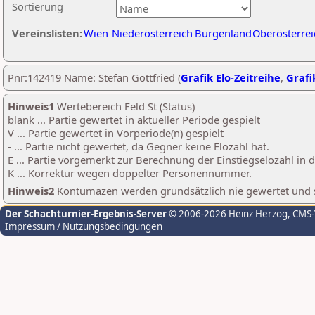
Sortierung
Vereinslisten:
Wien
Niederösterreich
Burgenland
Oberösterrei
Pnr:142419 Name: Stefan Gottfried (
Grafik Elo-Zeitreihe
,
Grafi
Hinweis1
Wertebereich Feld St (Status)
blank ... Partie gewertet in aktueller Periode gespielt
V ... Partie gewertet in Vorperiode(n) gespielt
- ... Partie nicht gewertet, da Gegner keine Elozahl hat.
E ... Partie vorgemerkt zur Berechnung der Einstiegselozahl in
K ... Korrektur wegen doppelter Personennummer.
Hinweis2
Kontumazen werden grundsätzlich nie gewertet und sin
Der Schachturnier-Ergebnis-Server
© 2006-2026 Heinz Herzog
, CMS
Impressum / Nutzungsbedingungen