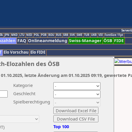
Servert
TA
JPN
MKD
LTU
NED
POL
POR
ROU
RUS
SRB
SVK
SWE
TUR
UKR
VIE
FontSize:11pt
ozahlen
FAQ
Onlineanmeldung
Swiss-Manager
ÖSB
FIDE
T
Elo Vorschau
Elo FIDE
ch-Elozahlen des ÖSB
 01.10.2025, letzte Änderung am 01.10.2025 09:19, gewertete P
Kategorie
Geschlecht
Spielberechtigung
Top 100
UT)