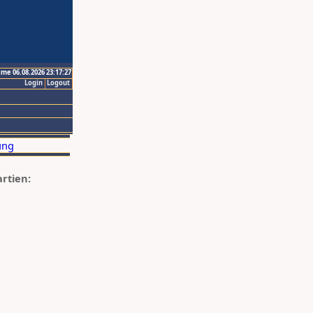
ime 06.08.2026 23:17:27
Login
Logout
artien: