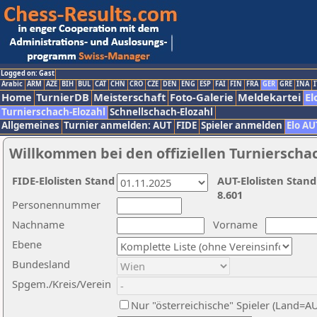
Logged on: Gast
Arabic
ARM
AZE
BIH
BUL
CAT
CHN
CRO
CZE
DEN
ENG
ESP
FAI
FIN
FRA
GER
GRE
INA
I
Home
TurnierDB
Meisterschaft
Foto-Galerie
Meldekartei
El
Turnierschach-Elozahl
Schnellschach-Elozahl
Allgemeines
Turnier anmelden: AUT
FIDE
Spieler anmelden
Elo AU
Willkommen bei den offiziellen Turnierscha
FIDE-Elolisten Stand
AUT-Elolisten Stand
8.601
Personennummer
Nachname
Vorname
Ebene
Bundesland
Spgem./Kreis/Verein
Nur "österreichische" Spieler (Land=A