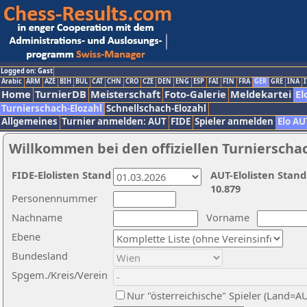
Logged on: Gast
Arabic
ARM
AZE
BIH
BUL
CAT
CHN
CRO
CZE
DEN
ENG
ESP
FAI
FIN
FRA
GER
GRE
INA
I
Home
TurnierDB
Meisterschaft
Foto-Galerie
Meldekartei
El
Turnierschach-Elozahl
Schnellschach-Elozahl
Allgemeines
Turnier anmelden: AUT
FIDE
Spieler anmelden
Elo AU
Willkommen bei den offiziellen Turnierscha
FIDE-Elolisten Stand
AUT-Elolisten Stand
10.879
Personennummer
Nachname
Vorname
Ebene
Bundesland
Spgem./Kreis/Verein
Nur "österreichische" Spieler (Land=A