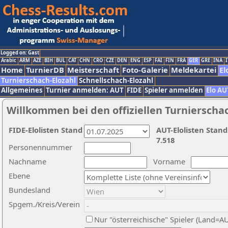
Logged on: Gast
Arabic
ARM
AZE
BIH
BUL
CAT
CHN
CRO
CZE
DEN
ENG
ESP
FAI
FIN
FRA
GER
GRE
INA
I
Home
TurnierDB
Meisterschaft
Foto-Galerie
Meldekartei
El
Turnierschach-Elozahl
Schnellschach-Elozahl
Allgemeines
Turnier anmelden: AUT
FIDE
Spieler anmelden
Elo AU
Willkommen bei den offiziellen Turnierscha
FIDE-Elolisten Stand
AUT-Elolisten Stand
7.518
Personennummer
Nachname
Vorname
Ebene
Bundesland
Spgem./Kreis/Verein
Nur "österreichische" Spieler (Land=A