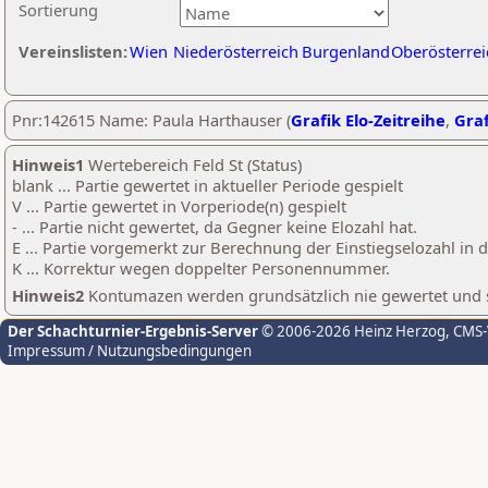
Sortierung
Vereinslisten:
Wien
Niederösterreich
Burgenland
Oberösterrei
Pnr:142615 Name: Paula Harthauser (
Grafik Elo-Zeitreihe
,
Graf
Hinweis1
Wertebereich Feld St (Status)
blank ... Partie gewertet in aktueller Periode gespielt
V ... Partie gewertet in Vorperiode(n) gespielt
- ... Partie nicht gewertet, da Gegner keine Elozahl hat.
E ... Partie vorgemerkt zur Berechnung der Einstiegselozahl in
K ... Korrektur wegen doppelter Personennummer.
Hinweis2
Kontumazen werden grundsätzlich nie gewertet und sin
Der Schachturnier-Ergebnis-Server
© 2006-2026 Heinz Herzog
, CMS
Impressum / Nutzungsbedingungen