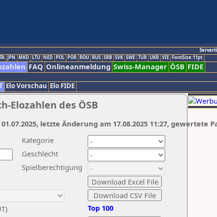
Servert
TA
JPN
MKD
LTU
NED
POL
POR
ROU
RUS
SRB
SVK
SWE
TUR
UKR
VIE
FontSize:11pt
ozahlen
FAQ
Onlineanmeldung
Swiss-Manager
ÖSB
FIDE
T
Elo Vorschau
Elo FIDE
ch-Elozahlen des ÖSB
 01.07.2025, letzte Änderung am 17.08.2025 11:27, gewertete P
Kategorie
Geschlecht
Spielberechtigung
Top 100
UT)