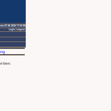
ime 07.08.2026 17:03:00
Login
Logout
artien: