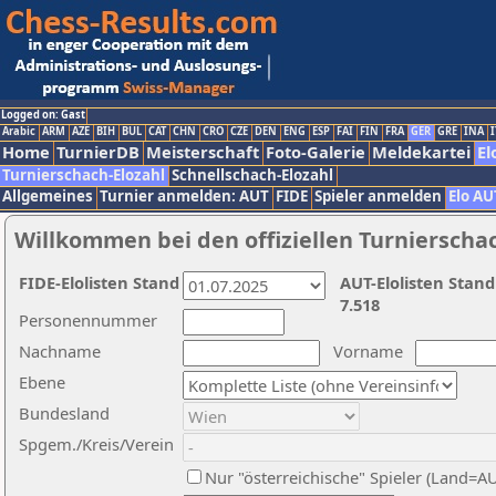
Logged on: Gast
Arabic
ARM
AZE
BIH
BUL
CAT
CHN
CRO
CZE
DEN
ENG
ESP
FAI
FIN
FRA
GER
GRE
INA
I
Home
TurnierDB
Meisterschaft
Foto-Galerie
Meldekartei
El
Turnierschach-Elozahl
Schnellschach-Elozahl
Allgemeines
Turnier anmelden: AUT
FIDE
Spieler anmelden
Elo AU
Willkommen bei den offiziellen Turnierscha
FIDE-Elolisten Stand
AUT-Elolisten Stand
7.518
Personennummer
Nachname
Vorname
Ebene
Bundesland
Spgem./Kreis/Verein
Nur "österreichische" Spieler (Land=A