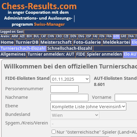
Logged on: Gast
Arabic
ARM
AZE
BIH
BUL
CAT
CHN
CRO
CZE
DEN
ENG
ESP
FAI
FIN
FRA
GER
GRE
INA
I
Home
TurnierDB
Meisterschaft
Foto-Galerie
Meldekartei
El
Turnierschach-Elozahl
Schnellschach-Elozahl
Allgemeines
Turnier anmelden: AUT
FIDE
Spieler anmelden
Elo AU
Willkommen bei den offiziellen Turnierscha
FIDE-Elolisten Stand
AUT-Elolisten Stand
8.601
Personennummer
Nachname
Vorname
Ebene
Bundesland
Spgem./Kreis/Verein
Nur "österreichische" Spieler (Land=A