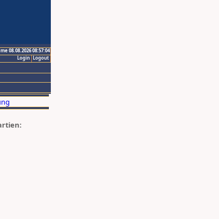
ime 08.08.2026 08:57:04
Login
Logout
artien: