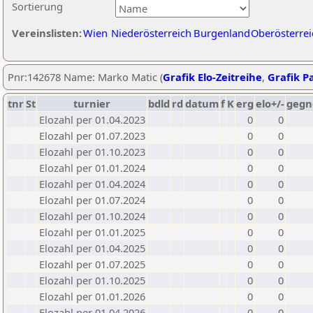
Sortierung
Vereinslisten:
Wien
Niederösterreich
Burgenland
Oberösterrei
Pnr:142678 Name: Marko Matic (
Grafik Elo-Zeitreihe
,
Grafik Pa
tnr
St
turnier
bdld
rd
datum
f
K
erg
elo+/-
gegn
Elozahl per 01.04.2023
0
0
Elozahl per 01.07.2023
0
0
Elozahl per 01.10.2023
0
0
Elozahl per 01.01.2024
0
0
Elozahl per 01.04.2024
0
0
Elozahl per 01.07.2024
0
0
Elozahl per 01.10.2024
0
0
Elozahl per 01.01.2025
0
0
Elozahl per 01.04.2025
0
0
Elozahl per 01.07.2025
0
0
Elozahl per 01.10.2025
0
0
Elozahl per 01.01.2026
0
0
Elozahl per 01.04.2026
0
0