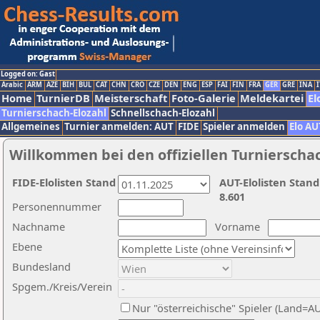
Logged on: Gast
Arabic
ARM
AZE
BIH
BUL
CAT
CHN
CRO
CZE
DEN
ENG
ESP
FAI
FIN
FRA
GER
GRE
INA
I
Home
TurnierDB
Meisterschaft
Foto-Galerie
Meldekartei
El
Turnierschach-Elozahl
Schnellschach-Elozahl
Allgemeines
Turnier anmelden: AUT
FIDE
Spieler anmelden
Elo AU
Willkommen bei den offiziellen Turnierscha
FIDE-Elolisten Stand
AUT-Elolisten Stand
8.601
Personennummer
Nachname
Vorname
Ebene
Bundesland
Spgem./Kreis/Verein
Nur "österreichische" Spieler (Land=A