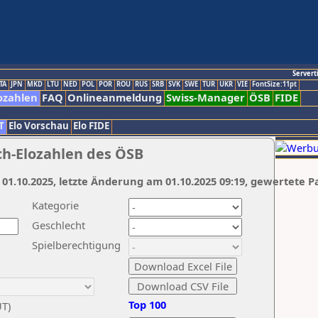
Servert
TA
JPN
MKD
LTU
NED
POL
POR
ROU
RUS
SRB
SVK
SWE
TUR
UKR
VIE
FontSize:11pt
ozahlen
FAQ
Onlineanmeldung
Swiss-Manager
ÖSB
FIDE
T
Elo Vorschau
Elo FIDE
ch-Elozahlen des ÖSB
 01.10.2025, letzte Änderung am 01.10.2025 09:19, gewertete P
Kategorie
Geschlecht
Spielberechtigung
Top 100
UT)