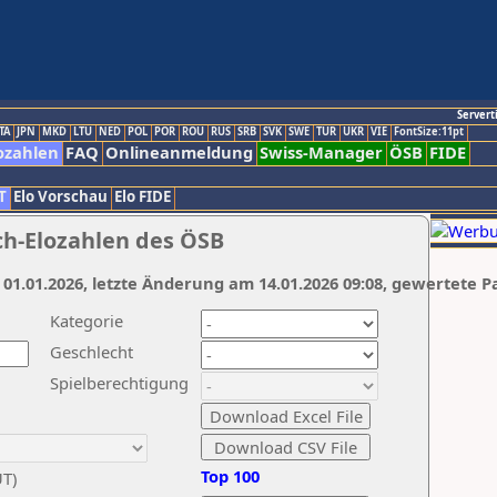
Servert
TA
JPN
MKD
LTU
NED
POL
POR
ROU
RUS
SRB
SVK
SWE
TUR
UKR
VIE
FontSize:11pt
ozahlen
FAQ
Onlineanmeldung
Swiss-Manager
ÖSB
FIDE
T
Elo Vorschau
Elo FIDE
ch-Elozahlen des ÖSB
 01.01.2026, letzte Änderung am 14.01.2026 09:08, gewertete P
Kategorie
Geschlecht
Spielberechtigung
Top 100
UT)