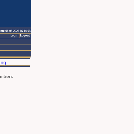
ime 08.08.2026 16:14:03
Login
Logout
artien: