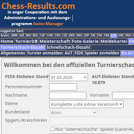
Logged on: Gast
Arabic
ARM
AZE
BIH
BUL
CAT
CHN
CRO
CZE
DEN
ENG
ESP
FAI
FIN
FRA
GER
GRE
INA
I
Home
TurnierDB
Meisterschaft
Foto-Galerie
Meldekartei
El
Turnierschach-Elozahl
Schnellschach-Elozahl
Allgemeines
Turnier anmelden: AUT
FIDE
Spieler anmelden
Elo AU
Willkommen bei den offiziellen Turnierscha
FIDE-Elolisten Stand
AUT-Elolisten Stand
10.879
Personennummer
Nachname
Vorname
Ebene
Bundesland
Spgem./Kreis/Verein
Nur "österreichische" Spieler (Land=A