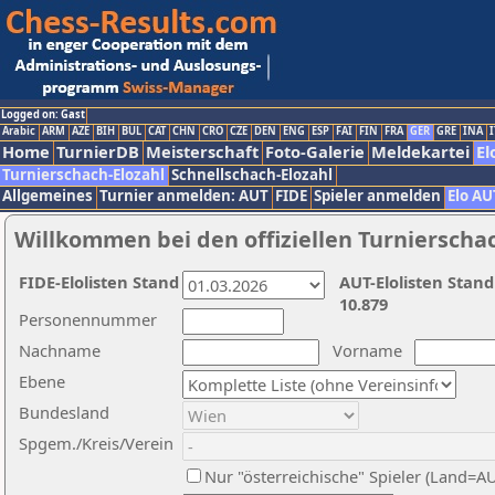
Logged on: Gast
Arabic
ARM
AZE
BIH
BUL
CAT
CHN
CRO
CZE
DEN
ENG
ESP
FAI
FIN
FRA
GER
GRE
INA
I
Home
TurnierDB
Meisterschaft
Foto-Galerie
Meldekartei
El
Turnierschach-Elozahl
Schnellschach-Elozahl
Allgemeines
Turnier anmelden: AUT
FIDE
Spieler anmelden
Elo AU
Willkommen bei den offiziellen Turnierscha
FIDE-Elolisten Stand
AUT-Elolisten Stand
10.879
Personennummer
Nachname
Vorname
Ebene
Bundesland
Spgem./Kreis/Verein
Nur "österreichische" Spieler (Land=A