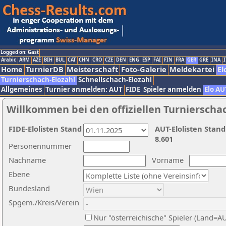
Logged on: Gast
Arabic
ARM
AZE
BIH
BUL
CAT
CHN
CRO
CZE
DEN
ENG
ESP
FAI
FIN
FRA
GER
GRE
INA
I
Home
TurnierDB
Meisterschaft
Foto-Galerie
Meldekartei
El
Turnierschach-Elozahl
Schnellschach-Elozahl
Allgemeines
Turnier anmelden: AUT
FIDE
Spieler anmelden
Elo AU
Willkommen bei den offiziellen Turnierscha
FIDE-Elolisten Stand
AUT-Elolisten Stand
8.601
Personennummer
Nachname
Vorname
Ebene
Bundesland
Spgem./Kreis/Verein
Nur "österreichische" Spieler (Land=A