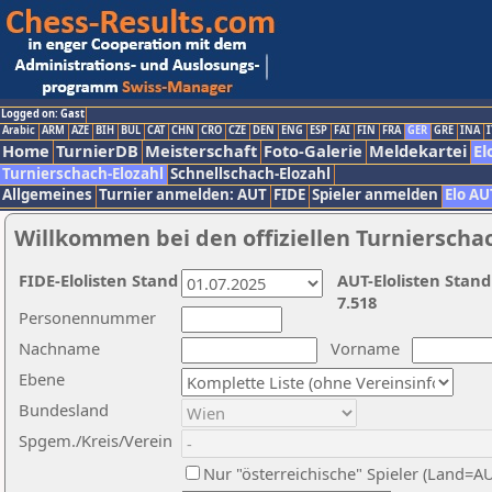
Logged on: Gast
Arabic
ARM
AZE
BIH
BUL
CAT
CHN
CRO
CZE
DEN
ENG
ESP
FAI
FIN
FRA
GER
GRE
INA
I
Home
TurnierDB
Meisterschaft
Foto-Galerie
Meldekartei
El
Turnierschach-Elozahl
Schnellschach-Elozahl
Allgemeines
Turnier anmelden: AUT
FIDE
Spieler anmelden
Elo AU
Willkommen bei den offiziellen Turnierscha
FIDE-Elolisten Stand
AUT-Elolisten Stand
7.518
Personennummer
Nachname
Vorname
Ebene
Bundesland
Spgem./Kreis/Verein
Nur "österreichische" Spieler (Land=A