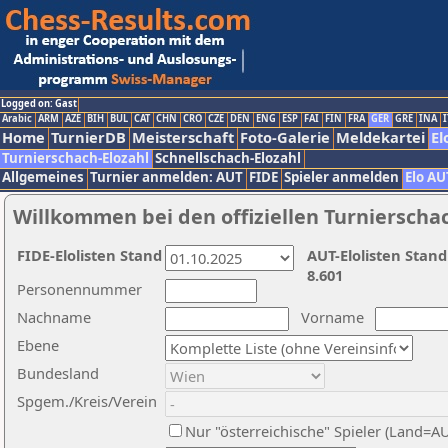
Logged on: Gast
Arabic
ARM
AZE
BIH
BUL
CAT
CHN
CRO
CZE
DEN
ENG
ESP
FAI
FIN
FRA
GER
GRE
INA
I
Home
TurnierDB
Meisterschaft
Foto-Galerie
Meldekartei
El
Turnierschach-Elozahl
Schnellschach-Elozahl
Allgemeines
Turnier anmelden: AUT
FIDE
Spieler anmelden
Elo AU
Willkommen bei den offiziellen Turnierscha
FIDE-Elolisten Stand
AUT-Elolisten Stand
8.601
Personennummer
Nachname
Vorname
Ebene
Bundesland
Spgem./Kreis/Verein
Nur "österreichische" Spieler (Land=A