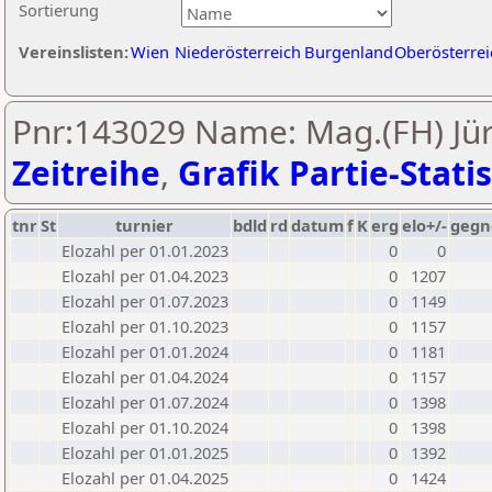
Sortierung
Vereinslisten:
Wien
Niederösterreich
Burgenland
Oberösterrei
Pnr:143029 Name: Mag.(FH) Jür
Zeitreihe
,
Grafik Partie-Statis
tnr
St
turnier
bdld
rd
datum
f
K
erg
elo+/-
gegn
Elozahl per 01.01.2023
0
0
Elozahl per 01.04.2023
0
1207
Elozahl per 01.07.2023
0
1149
Elozahl per 01.10.2023
0
1157
Elozahl per 01.01.2024
0
1181
Elozahl per 01.04.2024
0
1157
Elozahl per 01.07.2024
0
1398
Elozahl per 01.10.2024
0
1398
Elozahl per 01.01.2025
0
1392
Elozahl per 01.04.2025
0
1424