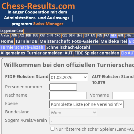
Logged on: Gast
Arabic
ARM
AZE
BIH
BUL
CAT
CHN
CRO
CZE
DEN
ENG
ESP
FAI
FIN
FRA
GER
GRE
INA
I
Home
TurnierDB
Meisterschaft
Foto-Galerie
Meldekartei
El
Turnierschach-Elozahl
Schnellschach-Elozahl
Allgemeines
Turnier anmelden: AUT
FIDE
Spieler anmelden
Elo AU
Willkommen bei den offiziellen Turnierscha
FIDE-Elolisten Stand
AUT-Elolisten Stand
10.879
Personennummer
Nachname
Vorname
Ebene
Bundesland
Spgem./Kreis/Verein
Nur "österreichische" Spieler (Land=A