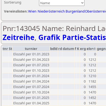
Sortierung
Vereinslisten:
Wien
Niederösterreich
Burgenland
Oberösterrei
Pnr:143045 Name: Reinhard La
Zeitreihe
,
Grafik Partie-Statis
tnr
St
turnier
bdld
rd
datum
f
K
erg
elo+/-
gegn
Elozahl per 01.01.2023
0
0
Elozahl per 01.04.2023
0
1212
Elozahl per 01.07.2023
0
1212
Elozahl per 01.10.2023
0
1212
Elozahl per 01.01.2024
0
1210
Elozahl per 01.04.2024
0
1182
Elozahl per 01.07.2024
0
1455
Elozahl per 01.10.2024
0
1470
Elozahl per 01.01.2025
0
1452
Elozahl per 01.04.2025
0
1470