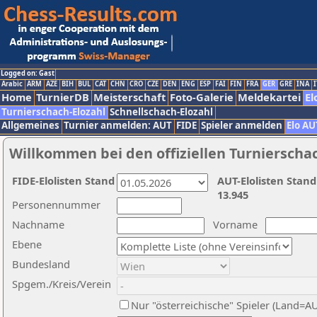
Logged on: Gast
Arabic
ARM
AZE
BIH
BUL
CAT
CHN
CRO
CZE
DEN
ENG
ESP
FAI
FIN
FRA
GER
GRE
INA
I
Home
TurnierDB
Meisterschaft
Foto-Galerie
Meldekartei
El
Turnierschach-Elozahl
Schnellschach-Elozahl
Allgemeines
Turnier anmelden: AUT
FIDE
Spieler anmelden
Elo AU
Willkommen bei den offiziellen Turnierscha
FIDE-Elolisten Stand
AUT-Elolisten Stand
13.945
Personennummer
Nachname
Vorname
Ebene
Bundesland
Spgem./Kreis/Verein
Nur "österreichische" Spieler (Land=A