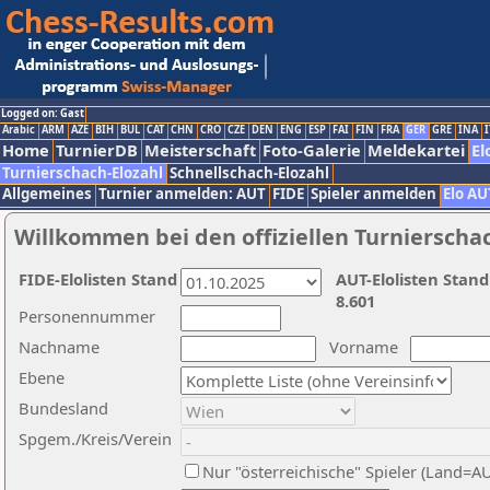
Logged on: Gast
Arabic
ARM
AZE
BIH
BUL
CAT
CHN
CRO
CZE
DEN
ENG
ESP
FAI
FIN
FRA
GER
GRE
INA
I
Home
TurnierDB
Meisterschaft
Foto-Galerie
Meldekartei
El
Turnierschach-Elozahl
Schnellschach-Elozahl
Allgemeines
Turnier anmelden: AUT
FIDE
Spieler anmelden
Elo AU
Willkommen bei den offiziellen Turnierscha
FIDE-Elolisten Stand
AUT-Elolisten Stand
8.601
Personennummer
Nachname
Vorname
Ebene
Bundesland
Spgem./Kreis/Verein
Nur "österreichische" Spieler (Land=A