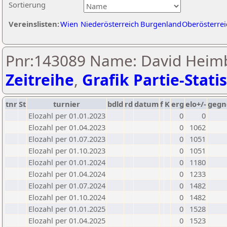
Sortierung
Vereinslisten:
Wien
Niederösterreich
Burgenland
Oberösterrei
Pnr:143089 Name: David Heimb
Zeitreihe
,
Grafik Partie-Statis
tnr
St
turnier
bdld
rd
datum
f
K
erg
elo+/-
gegn
Elozahl per 01.01.2023
0
0
Elozahl per 01.04.2023
0
1062
Elozahl per 01.07.2023
0
1051
Elozahl per 01.10.2023
0
1051
Elozahl per 01.01.2024
0
1180
Elozahl per 01.04.2024
0
1233
Elozahl per 01.07.2024
0
1482
Elozahl per 01.10.2024
0
1482
Elozahl per 01.01.2025
0
1528
Elozahl per 01.04.2025
0
1523