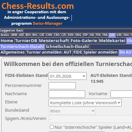
Logged on: Gast
Arabic
ARM
AZE
BIH
BUL
CAT
CHN
CRO
CZE
DEN
ENG
ESP
FAI
FIN
FRA
GER
GRE
INA
I
Home
TurnierDB
Meisterschaft
Foto-Galerie
Meldekartei
El
Turnierschach-Elozahl
Schnellschach-Elozahl
Allgemeines
Turnier anmelden: AUT
FIDE
Spieler anmelden
Elo AU
Willkommen bei den offiziellen Turnierscha
FIDE-Elolisten Stand
AUT-Elolisten Stand
13.945
Personennummer
Nachname
Vorname
Ebene
Bundesland
Spgem./Kreis/Verein
Nur "österreichische" Spieler (Land=A