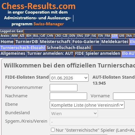
Logged on: Gast
Arabic
ARM
AZE
BIH
BUL
CAT
CHN
CRO
CZE
DEN
ENG
ESP
FAI
FIN
FRA
GER
GRE
INA
I
Home
TurnierDB
Meisterschaft
Foto-Galerie
Meldekartei
El
Turnierschach-Elozahl
Schnellschach-Elozahl
Allgemeines
Turnier anmelden: AUT
FIDE
Spieler anmelden
Elo AU
Willkommen bei den offiziellen Turnierscha
FIDE-Elolisten Stand
AUT-Elolisten Stand
13.945
Personennummer
Nachname
Vorname
Ebene
Bundesland
Spgem./Kreis/Verein
Nur "österreichische" Spieler (Land=A